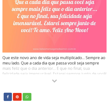
Que este novo ano de vida seja multiplicado… Sempre ao
meu lado. Que a cada dia que passa você seja sempre
mais feliz que o dia anterior… E que no final, sua
felicidade seja imensurável. Estarei sempre junto de você!
Te amo. Feliz Ano Novo!