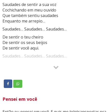
Saudades de sentir a sua voz
Cochichando em meu ouvido
Que também sentiu saudades
Enquanto me arrepio…
Saudades… Saudades… Saudades…
De sentir o teu cheiro
De sentir os seus beijos
De sentir você aqui.
Saudades… Saudades… Saudades…
Quando será que terá fim?
Quando será que você meu amor…
Irá ficar para sempre juntinho a mim?
Pensei em você
Então eu pensei em você. E quis me teletransportar pra