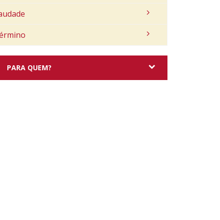
audade
érmino
PARA QUEM?