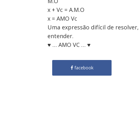
M.O
x + Vc = A.M.O
x = AMO Vc
Uma expressão difícil de resolver,
entender.
♥ … AMO VC … ♥
facebook