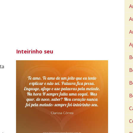
A
A
A
A
Inteirinho seu
B
ta
B
B
B
C
C