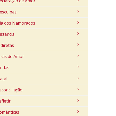
eclaração de Amor
esculpas
ia dos Namorados
istância
ndiretas
uras de Amor
indas
atal
econciliação
efletir
omânticas