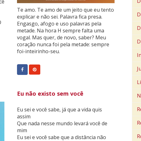
D
cê
Te amo. Te amo de um jeito que eu tento
D
explicar e não sei. Palavra fica presa.
O
Engasgo, afogo e uso palavras pela
D
metade. Na hora H sempre falta uma
vogal. Mas quer, de novo, saber? Meu
D
coração nunca foi pela metade: sempre
foi-inteirinho-seu.
I
J
L
Eu não existo sem você
N
R
Eu sei e você sabe, já que a vida quis
assim
R
Que nada nesse mundo levará você de
mim
R
Eu sei e você sabe que a distância não