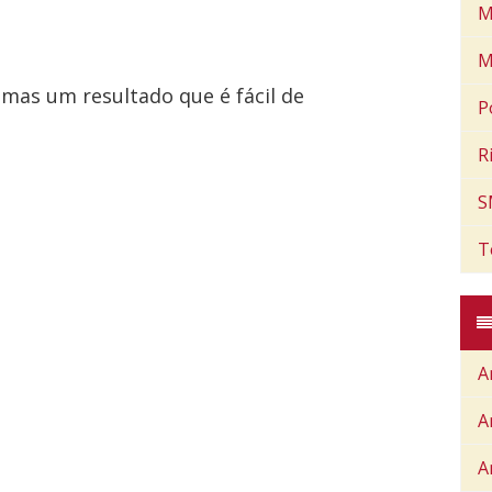
M
M
 mas um resultado que é fácil de
P
R
S
T
A
A
A