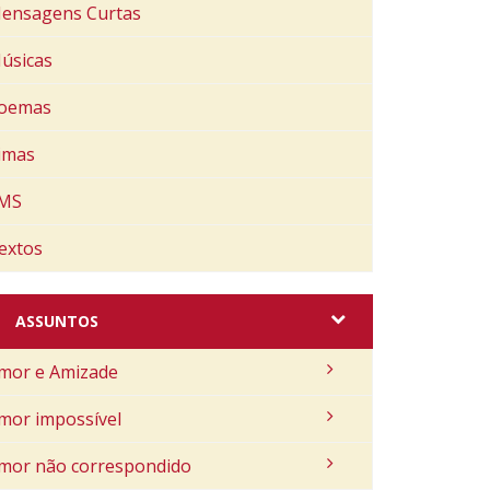
ensagens Curtas
úsicas
oemas
imas
MS
extos
ASSUNTOS
mor e Amizade
mor impossível
mor não correspondido