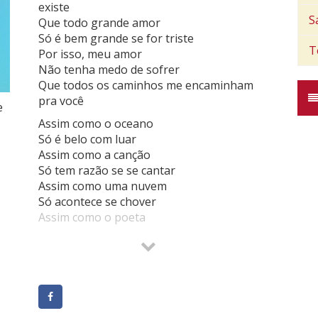
existe
S
Que todo grande amor
Só é bem grande se for triste
T
Por isso, meu amor
Não tenha medo de sofrer
Que todos os caminhos me encaminham
pra você
e
Assim como o oceano
Só é belo com luar
Assim como a canção
Só tem razão se se cantar
Assim como uma nuvem
Só acontece se chover
Assim como o poeta
Só é grande se sofrer
Assim como viver
Sem ter amor não é viver
Não há você sem mim
E eu não existo sem você