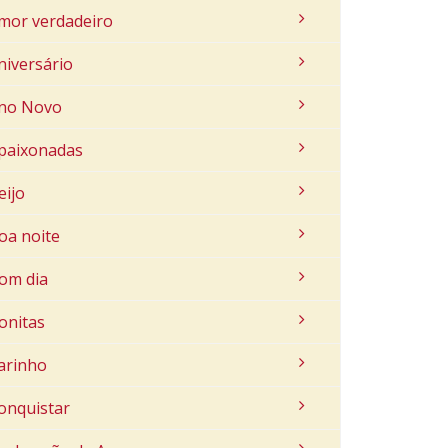
mor verdadeiro
niversário
no Novo
paixonadas
eijo
oa noite
om dia
onitas
arinho
onquistar