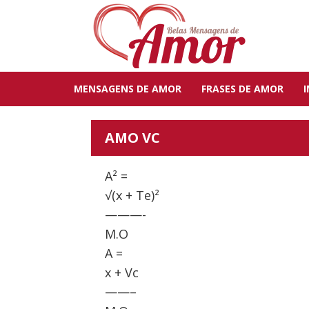
MENSAGENS DE AMOR
FRASES DE AMOR
AMO VC
A² =
√(x + Te)²
———-
M.O
A =
x + Vc
——–