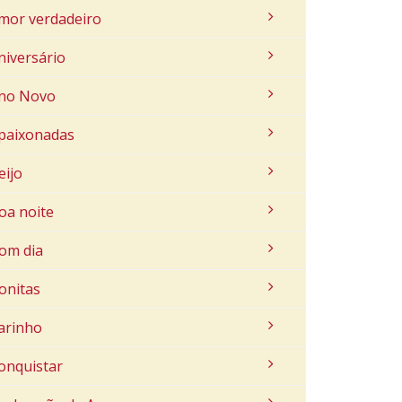
mor verdadeiro
niversário
no Novo
paixonadas
eijo
oa noite
om dia
onitas
arinho
onquistar