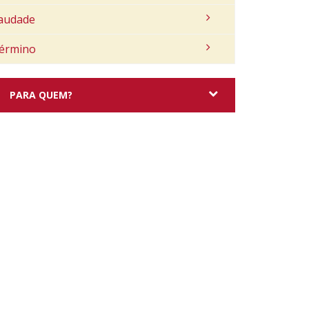
audade
érmino
PARA QUEM?