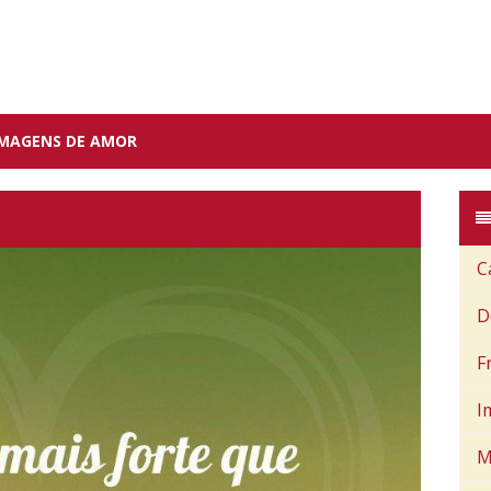
IMAGENS DE AMOR
C
D
F
I
M