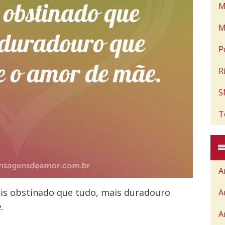
M
M
P
R
S
T
A
is obstinado que tudo, mais duradouro
A
.
A