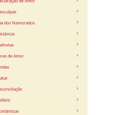
eclaração de Amor
esculpas
ia dos Namorados
istância
ndiretas
uras de Amor
indas
atal
econciliação
efletir
omânticas