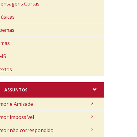
ensagens Curtas
úsicas
oemas
imas
MS
extos
ASSUNTOS
mor e Amizade
mor impossível
mor não correspondido