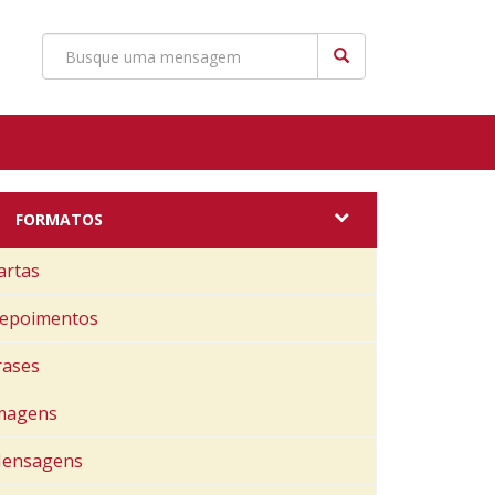
FORMATOS
artas
epoimentos
rases
magens
ensagens