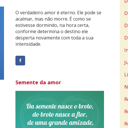
D
O verdadeiro amor é eterno. Ele pode se
D
acalmar, mas não morre. É como se
estivesse dormindo, na hora certa,
D
conforme determina o destino ele
D
desperta novamente com toda a sua
intensidade.
I
J
L
Semente da amor
N
R
R
R