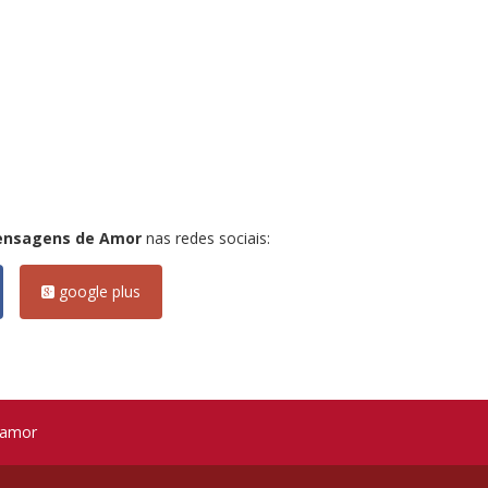
ensagens de Amor
nas redes sociais:
google plus
 amor