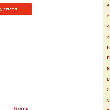
A
pinterest
A
A
A
B
B
B
B
C
C
Eterno