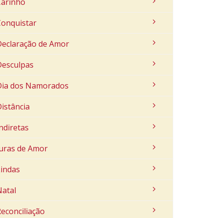
Carinho
Conquistar
Declaração de Amor
Desculpas
Dia dos Namorados
istância
ndiretas
Juras de Amor
Lindas
Natal
econciliação