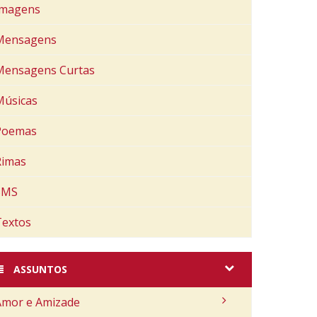
Imagens
Mensagens
Mensagens Curtas
Músicas
Poemas
Rimas
SMS
Textos
ASSUNTOS
Amor e Amizade