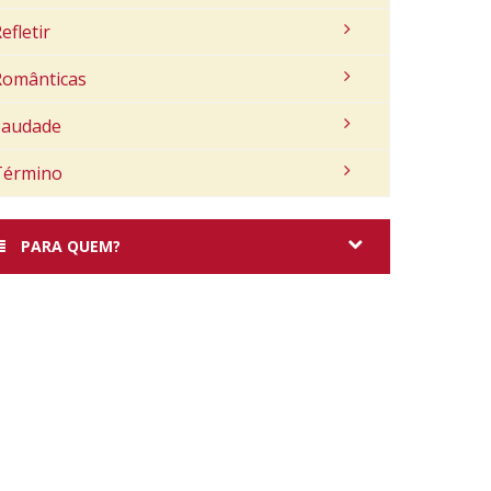
efletir
Românticas
Saudade
Término
PARA QUEM?