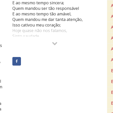
E ao mesmo tempo sincera;
Quem mandou ser tão responsável
E ao mesmo tempo tão amável,
Quem mandou me dar tanta atenção,
Isso cativou meu coração;
Hoje quase não nos falamos,
Sinto saudade,
A
Saudade do meu celular tocar,
s
Que sempre era você a me acordar,
Saudade ouvir sua críticas por mais que eu
não gostasse,
o
Mas que para eu era preocupação de quem
talvez me amasse,
B
Não podemos colocar quem queremos em
nosso coração,
l
Mas também não podemos evitar gostar de
um
quem nos trata apenas como irmão,
É a vida é mesmo uma comédia,
Gostamos de quem gosta da gente,
a
Mas que não gosta como queremos que
a