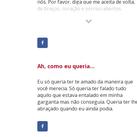
nós. Por favor, diga que me aceita de volta,
de braços, coração e sorriso abertos.
Preciso de você, do seu ouvido, do seu
carinho sincero, da sua paciência. Preciso
que você entenda que nem sempre consigo
entender esse mundo cheio de angústias.
Mas quero que saiba que a partir de agora
vou me esforçar para melhorar um pouco
isso que a gente chama de amor. Se você
ainda me quiser estarei aqui.
Ah, como eu queria…
Eu só queria ter te amado da maneira que
você merecia. Só queria ter falado tudo
aquilo que estava entalado em minha
garganta mas não conseguia. Queria ter lh
abraçado quando eu ainda podia.