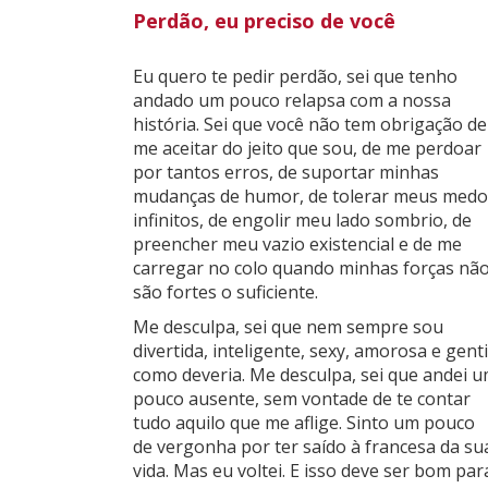
Perdão, eu preciso de você
Uma amizade que nos faz bem e é
verdadeira.
Eu quero te pedir perdão, sei que tenho
Não queria que tudo acabasse por uma
andado um pouco relapsa com a nossa
coisa tão fútil e que me arrependi por ter
história. Sei que você não tem obrigação de
feito.
me aceitar do jeito que sou, de me perdoar
por tantos erros, de suportar minhas
Receba está mensagem carregada de
mudanças de humor, de tolerar meus medo
desculpas…
infinitos, de engolir meu lado sombrio, de
preencher meu vazio existencial e de me
carregar no colo quando minhas forças nã
são fortes o suficiente.
Me desculpa, sei que nem sempre sou
divertida, inteligente, sexy, amorosa e genti
como deveria. Me desculpa, sei que andei 
pouco ausente, sem vontade de te contar
tudo aquilo que me aflige. Sinto um pouco
de vergonha por ter saído à francesa da su
vida. Mas eu voltei. E isso deve ser bom par