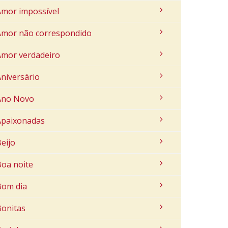
Amor impossível
Amor não correspondido
Amor verdadeiro
niversário
Ano Novo
Apaixonadas
eijo
Boa noite
Bom dia
Bonitas