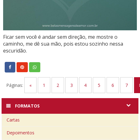
Ficar sem você é andar sem direção, me mostre o
caminho, me dê sua mão, pois estou sozinho nessa
escuridão.
Páginas:
«
1
2
3
4
5
6
7
FORMATOS
Cartas
Depoimentos