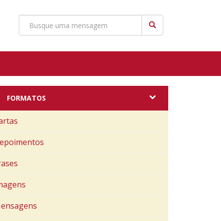
FORMATOS
artas
epoimentos
rases
magens
ensagens