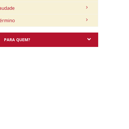
audade
érmino
PARA QUEM?