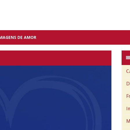
IMAGENS DE AMOR
C
D
F
I
M