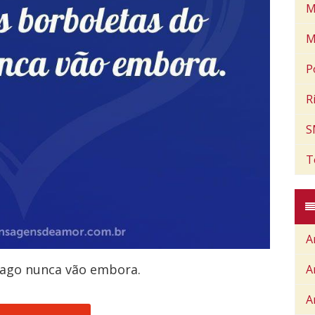
M
M
P
R
S
T
A
ago nunca vão embora.
A
A