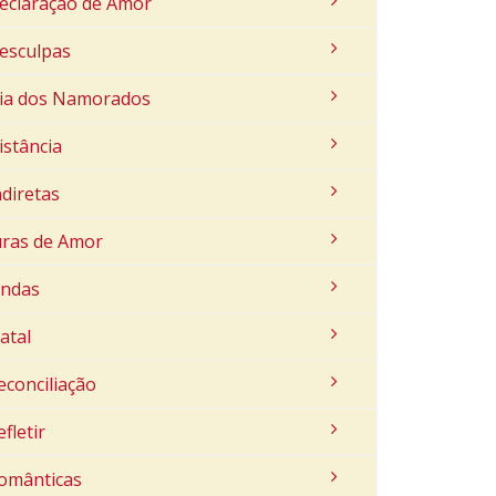
eclaração de Amor
esculpas
ia dos Namorados
istância
ndiretas
uras de Amor
indas
atal
econciliação
efletir
omânticas