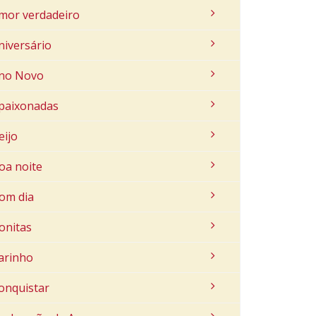
mor verdadeiro
niversário
no Novo
paixonadas
eijo
oa noite
om dia
onitas
arinho
onquistar