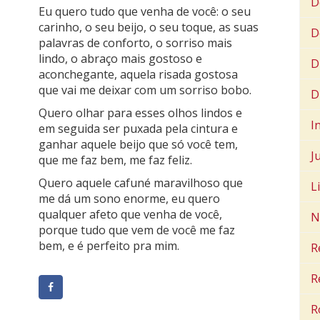
D
Eu quero tudo que venha de você: o seu
carinho, o seu beijo, o seu toque, as suas
D
palavras de conforto, o sorriso mais
lindo, o abraço mais gostoso e
D
aconchegante, aquela risada gostosa
que vai me deixar com um sorriso bobo.
D
Quero olhar para esses olhos lindos e
I
em seguida ser puxada pela cintura e
ganhar aquele beijo que só você tem,
J
que me faz bem, me faz feliz.
Quero aquele cafuné maravilhoso que
L
me dá um sono enorme, eu quero
qualquer afeto que venha de você,
N
porque tudo que vem de você me faz
bem, e é perfeito pra mim.
R
R
R