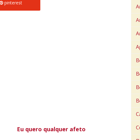
pinterest
A
A
A
A
B
B
B
B
C
C
Eu quero qualquer afeto