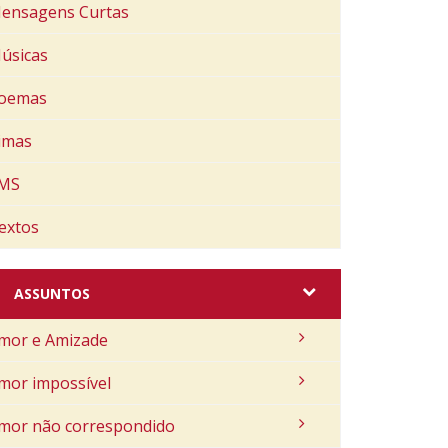
ensagens Curtas
úsicas
oemas
imas
MS
extos
ASSUNTOS
mor e Amizade
mor impossível
mor não correspondido