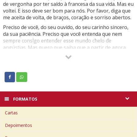
de vergonha por ter saído à francesa da sua vida. Mas eu
voltei. E isso deve ser bom para nós. Por favor, diga que
me aceita de volta, de braços, coração e sorriso abertos.
Preciso de você, do seu ouvido, do seu carinho sincero,
da sua paciência. Preciso que você entenda que nem
sempre consigo entender esse mundo cheio de
angústias. Mas quero que saiba que a partir de agora
vou me esforçar para melhorar um pouco isso que a
gente chama de amor. Se você ainda me quiser estarei
aqui.
FORMATOS
Cartas
Depoimentos