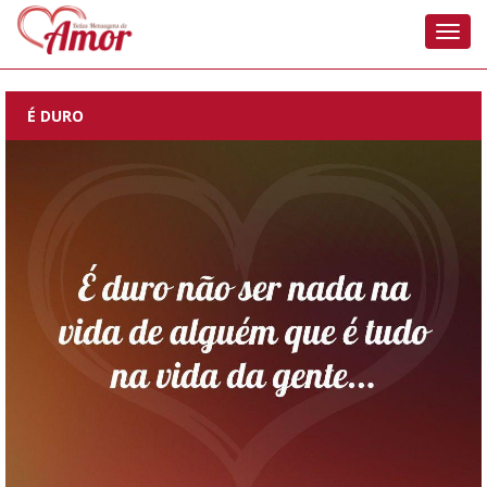
Nave
É DURO