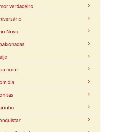
mor verdadeiro
niversário
no Novo
paixonadas
eijo
oa noite
om dia
onitas
arinho
onquistar