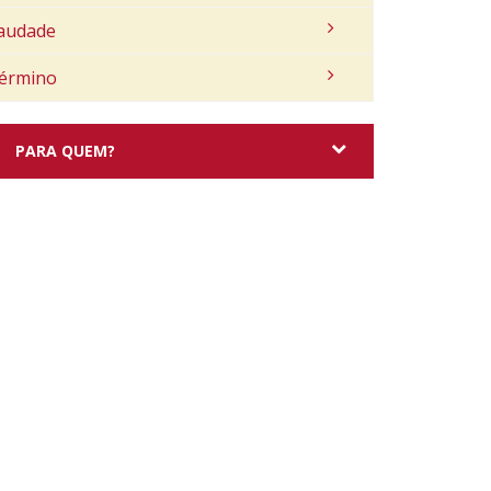
audade
érmino
PARA QUEM?