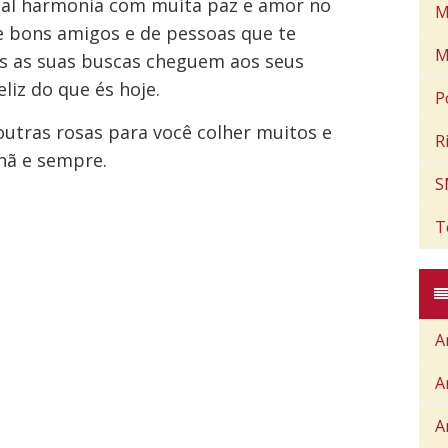
tal harmonia com muita paz e amor no
M
e bons amigos e de pessoas que te
M
 as suas buscas cheguem aos seus
liz do que és hoje.
P
outras rosas para você colher muitos e
R
nhã e sempre.
S
T
A
A
A