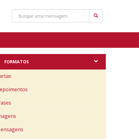
FORMATOS
artas
epoimentos
rases
magens
ensagens