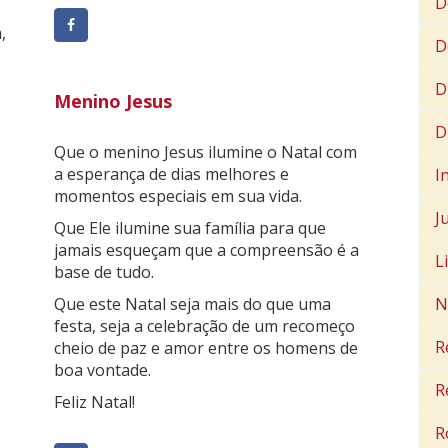
D
,
D
D
Menino Jesus
D
Que o menino Jesus ilumine o Natal com
a esperança de dias melhores e
I
momentos especiais em sua vida.
J
Que Ele ilumine sua família para que
jamais esqueçam que a compreensão é a
L
base de tudo.
Que este Natal seja mais do que uma
N
festa, seja a celebração de um recomeço
R
cheio de paz e amor entre os homens de
boa vontade.
R
Feliz Natal!
R