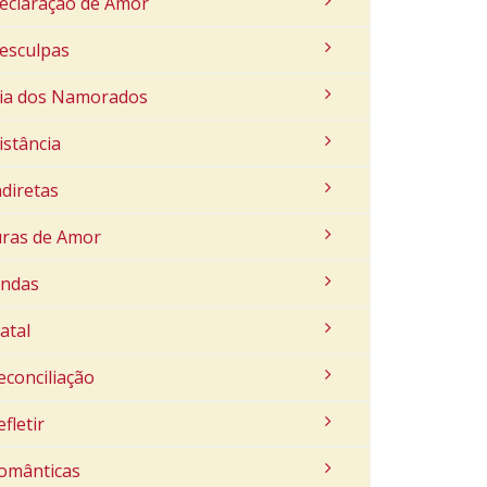
eclaração de Amor
esculpas
ia dos Namorados
istância
ndiretas
uras de Amor
indas
atal
econciliação
efletir
omânticas