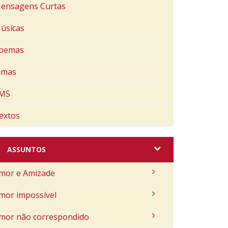
ensagens Curtas
úsicas
oemas
imas
MS
extos
ASSUNTOS
mor e Amizade
mor impossível
mor não correspondido