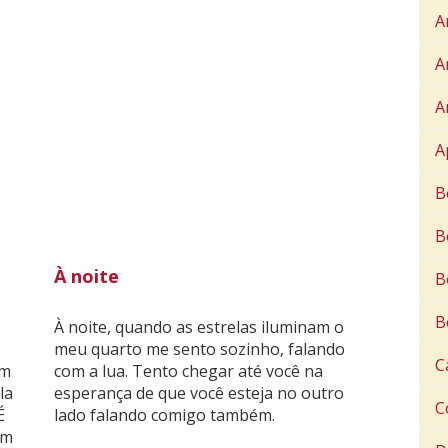
A
A
A
A
B
B
À noite
B
B
À noite, quando as estrelas iluminam o
meu quarto me sento sozinho, falando
C
em
com a lua. Tento chegar até você na
la
esperança de que você esteja no outro
C
É
lado falando comigo também.
ém