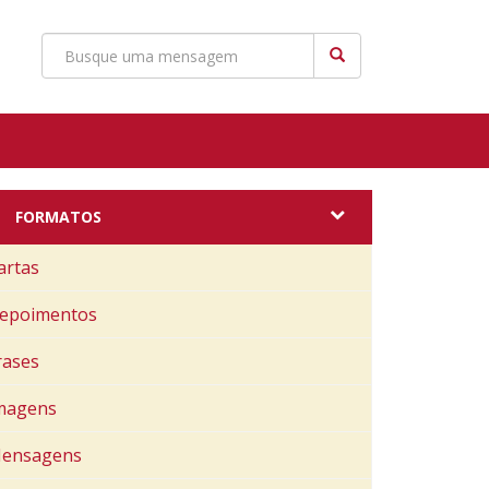
FORMATOS
artas
epoimentos
rases
magens
ensagens