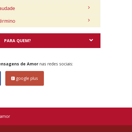
audade
érmino
PARA QUEM?
ensagens de Amor
nas redes sociais:
google plus
 amor