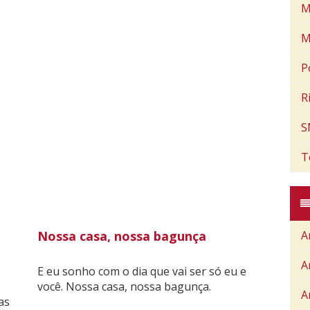
M
M
P
R
S
T
Nossa casa, nossa bagunça
A
A
E eu sonho com o dia que vai ser só eu e
você. Nossa casa, nossa bagunça.
A
as