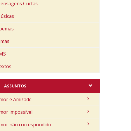
ensagens Curtas
úsicas
oemas
imas
MS
extos
ASSUNTOS
mor e Amizade
mor impossível
mor não correspondido