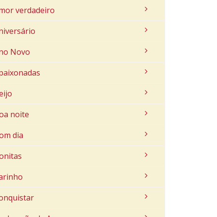
mor verdadeiro
niversário
no Novo
paixonadas
eijo
oa noite
om dia
onitas
arinho
onquistar