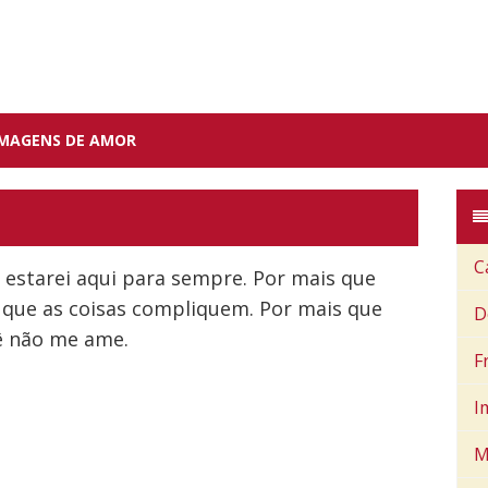
IMAGENS DE AMOR
C
 estarei aqui para sempre. Por mais que
que as coisas compliquem. Por mais que
D
ê não me ame.
F
I
M