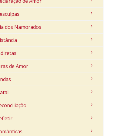
eclaração de Amor
esculpas
ia dos Namorados
istância
ndiretas
uras de Amor
indas
atal
econciliação
efletir
omânticas