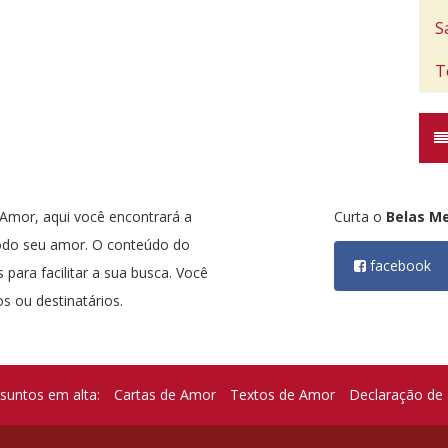
S
T
mor, aqui você encontrará a
Curta o
Belas M
odo seu amor. O conteúdo do
facebook
 para facilitar a sua busca. Você
s ou destinatários.
suntos em alta:
Cartas de Amor
Textos de Amor
Declaração de