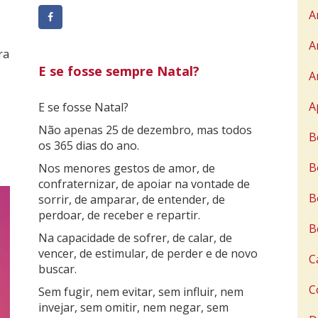
A
A
ra
E se fosse sempre Natal?
A
A
E se fosse Natal?
Não apenas 25 de dezembro, mas todos
B
os 365 dias do ano.
B
Nos menores gestos de amor, de
confraternizar, de apoiar na vontade de
B
sorrir, de amparar, de entender, de
perdoar, de receber e repartir.
B
Na capacidade de sofrer, de calar, de
vencer, de estimular, de perder e de novo
C
buscar.
C
Sem fugir, nem evitar, sem influir, nem
invejar, sem omitir, nem negar, sem