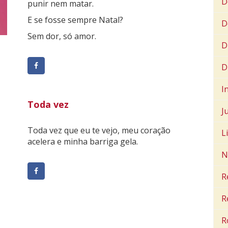
D
punir nem matar.
E se fosse sempre Natal?
D
Sem dor, só amor.
D
D
I
Toda vez
J
Toda vez que eu te vejo, meu coração
L
acelera e minha barriga gela.
N
R
R
R