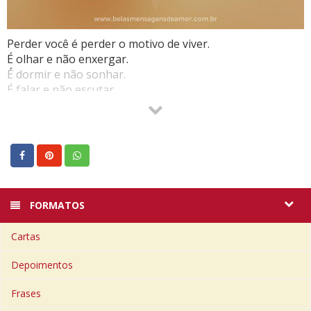
Perder você é perder o motivo de viver.
É olhar e não enxergar.
É dormir e não sonhar.
É falar e não escutar.
É comer e não ter paladar.
É cheirar e não sentir o perfume do ar.
É tocar e não conseguir pegar.
Sem esses sentidos para que respirar,
só me resta deitar…
FORMATOS
Cartas
Depoimentos
Frases