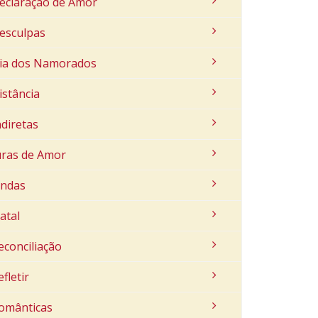
eclaração de Amor
esculpas
ia dos Namorados
istância
ndiretas
uras de Amor
indas
atal
econciliação
efletir
omânticas