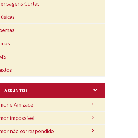
ensagens Curtas
úsicas
oemas
imas
MS
extos
ASSUNTOS
mor e Amizade
mor impossível
mor não correspondido