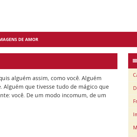
IMAGENS DE AMOR
C
quis alguém assim, como você. Alguém
é. Alguém que tivesse tudo de mágico que
D
sente: você. De um modo incomum, de um
F
I
M