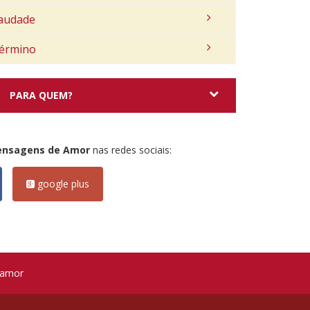
audade
érmino
PARA QUEM?
ensagens de Amor
nas redes sociais:
google plus
 amor