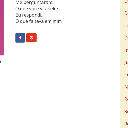
D
Me perguntaram…
O que você viu nele?
D
Eu respondi…
O que faltava em mim!
D
D
I
u
J
L
N
R
R
R