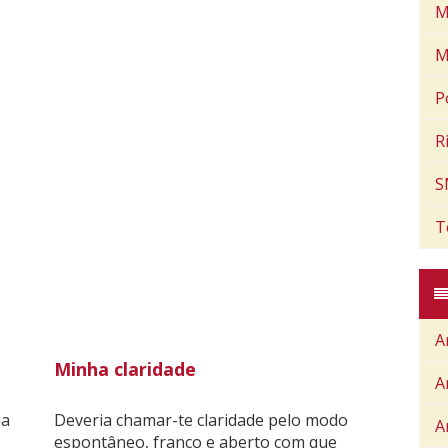
M
M
P
R
S
T
A
Minha claridade
A
ia
Deveria chamar-te claridade pelo modo
A
espontâneo, franco e aberto com que