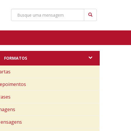
FORMATOS
artas
epoimentos
rases
magens
ensagens