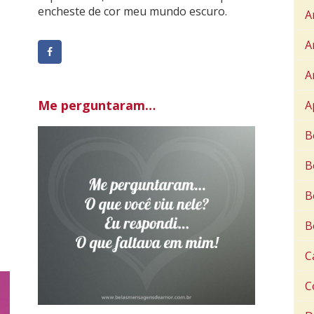
encheste de cor meu mundo escuro.
A
A
A
Me perguntaram…
A
B
B
B
B
C
C