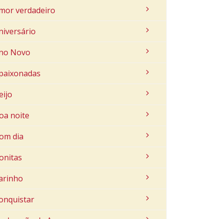
mor verdadeiro
niversário
no Novo
paixonadas
eijo
oa noite
om dia
onitas
arinho
onquistar