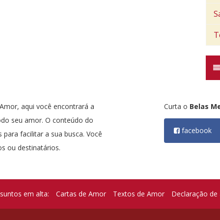
S
T
mor, aqui você encontrará a
Curta o
Belas M
odo seu amor. O conteúdo do
facebook
 para facilitar a sua busca. Você
s ou destinatários.
suntos em alta:
Cartas de Amor
Textos de Amor
Declaração de