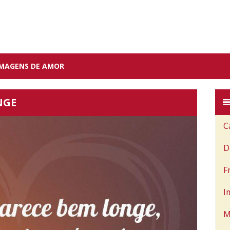
IMAGENS DE AMOR
NGE
C
D
F
I
M