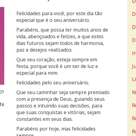
D
Felicidades para você, por este dia tão
D
especial que é o seu aniversário.
D
Parabéns, que possa ter muitos anos de
vida, abençoados e felizes, e que estes
D
dias futuros sejam todos de harmonia,
paz e desejos realizados.
I
Que seu coração, esteja sempre em
J
festa, porque você é um ser de luz e
especial para mim.
L
Felicidades pelo seu aniversário.
go
N
Que seu caminhar seja sempre premiado
com a presença de Deus, guiando seus
fé
R
passos e intuindo suas decisões, para
que suas conquistas e vitórias, sejam
R
constantes em seus dias.
Parabéns por hoje, mas felicidades
R
sempre.