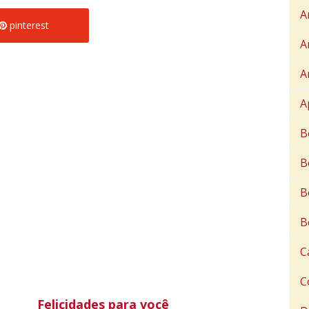
A
pinterest
A
A
A
B
B
B
B
C
C
Felicidades para você