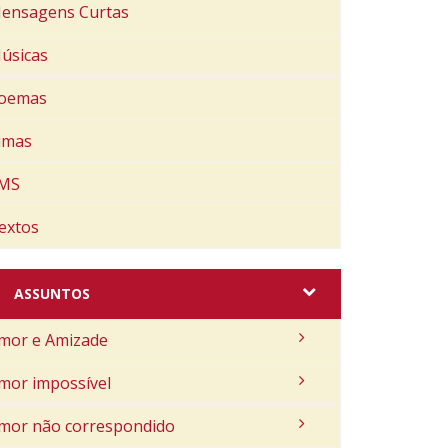
ensagens Curtas
úsicas
oemas
imas
MS
extos
ASSUNTOS
mor e Amizade
mor impossível
mor não correspondido