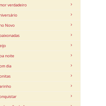
mor verdadeiro
niversário
no Novo
paixonadas
eijo
oa noite
om dia
onitas
arinho
onquistar