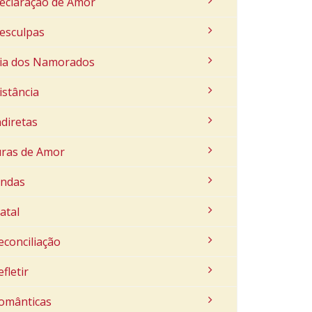
eclaração de Amor
esculpas
ia dos Namorados
istância
ndiretas
uras de Amor
indas
atal
econciliação
efletir
omânticas