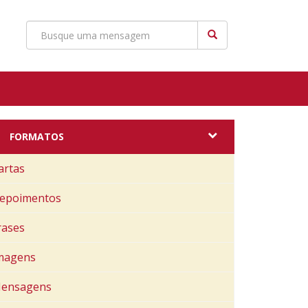
FORMATOS
artas
epoimentos
rases
magens
ensagens