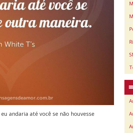
M
M
P
R
S
T
A
 eu andaria até você se não houvesse
A
A