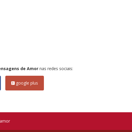
ensagens de Amor
nas redes sociais:
google plus
 amor