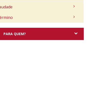
audade
érmino
PARA QUEM?