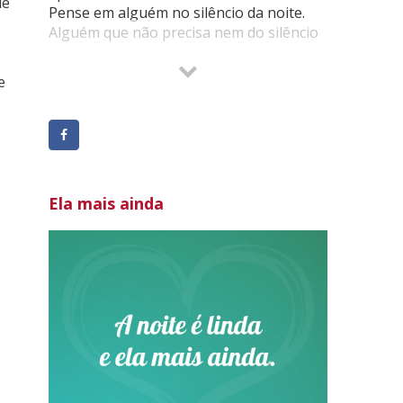
ue
Pense em alguém no silêncio da noite.
Alguém que não precisa nem do silêncio
da noite para pensar em você.
Algum dia serei algo que passou na sua
e
vida.
Mas, para mim você sempre será alguém
que lembrarei com muito amor…
Te amo e sempre hei de amar…
Ela mais ainda