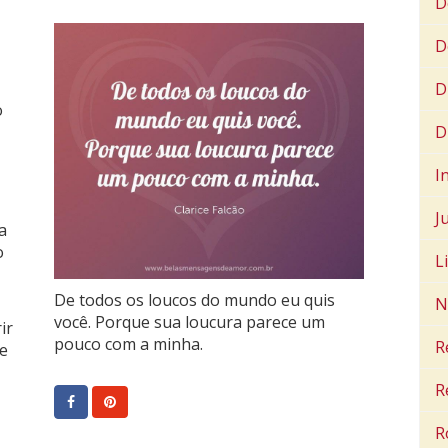
D
D
D
o
D
I
J
a
o
L
De todos os loucos do mundo eu quis
N
você. Porque sua loucura parece um
ir
pouco com a minha.
R
ue
R
R