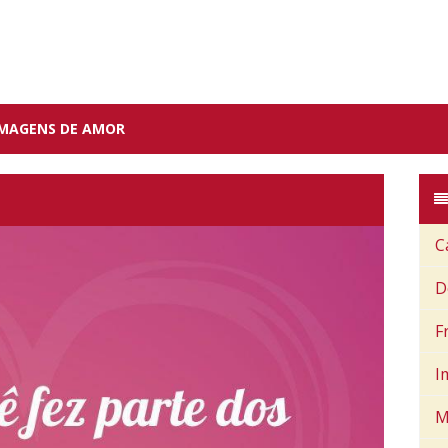
IMAGENS DE AMOR
C
D
F
I
M