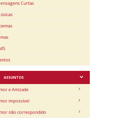
ensagens Curtas
úsicas
oemas
imas
MS
extos
ASSUNTOS
mor e Amizade
mor impossível
mor não correspondido