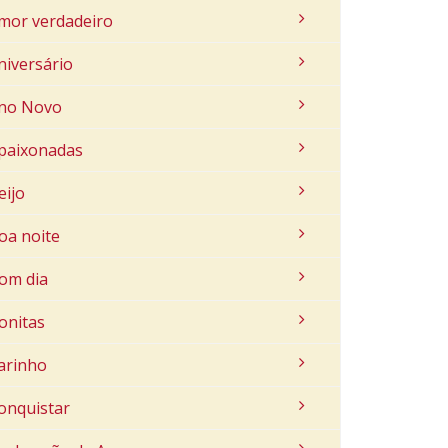
mor verdadeiro
niversário
no Novo
paixonadas
eijo
oa noite
om dia
onitas
arinho
onquistar