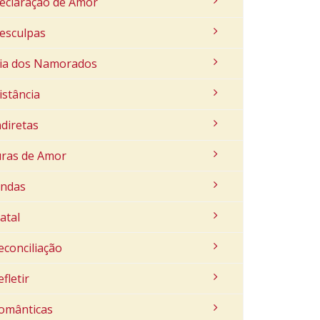
eclaração de Amor
esculpas
ia dos Namorados
istância
ndiretas
uras de Amor
indas
atal
econciliação
efletir
omânticas