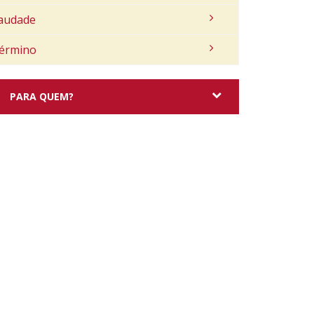
audade
érmino
PARA QUEM?