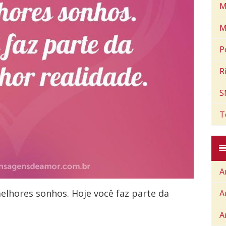
M
M
P
R
S
T
A
lhores sonhos. Hoje você faz parte da
A
A