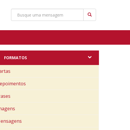
FORMATOS
artas
epoimentos
rases
magens
ensagens