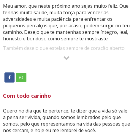
Meu amor, que neste próximo ano sejas muito feliz. Que
tenhas muita saúde, muita força para vencer as
adversidades e muita paciência para enfrentar os
pequenos percalços que, por acaso, podem surgir no teu
caminho. Desejo que te mantenhas sempre íntegro, leal,
honesto e bondoso como sempre te mostraste.
Também desejo que estejas sempre de coração aberto
para perceber o quanto eu te amo e o quanto eu preciso
de ti.
Meu amor, neste Ano Novo, com paz no coração, tem a
certeza de que tudo vai dar certo.
Com todo carinho
Quero no dia que te pertence, te dizer que a vida só vale
a pena ser vivida, quando somos lembrados pelo que
somos, pelo que representamos na vida das pessoas que
nos cercam, e hoje eu me lembrei de você.