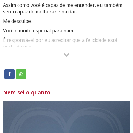
Assim como você é capaz de me entender, eu também
serei capaz de melhorar e mudar.
Me desculpe.
Você é muito especial para mim.
É responsável por eu acreditar que a felicidade está
perto de mim.
Te ofereço o que tenho.
Minha amizade.
Uma amizade que nos faz bem e é verdadeira.
Não queria que tudo acabasse por uma coisa tão fútil e
que me arrependi por ter feito.
Nem sei o quanto
Receba está mensagem carregada de desculpas…