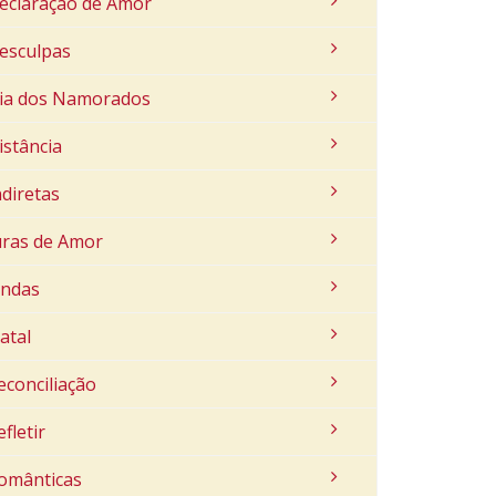
eclaração de Amor
esculpas
ia dos Namorados
istância
ndiretas
uras de Amor
indas
atal
econciliação
efletir
omânticas