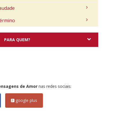
audade
érmino
PARA QUEM?
ensagens de Amor
nas redes sociais:
google plus