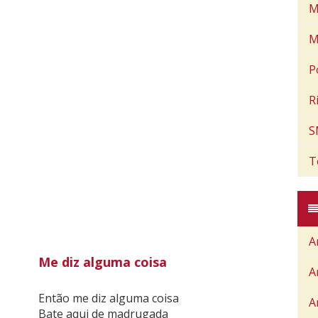
M
M
P
R
S
T
A
Me diz alguma coisa
A
Então me diz alguma coisa
A
Bate aqui de madrugada