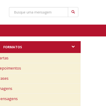
FORMATOS
artas
epoimentos
rases
magens
ensagens