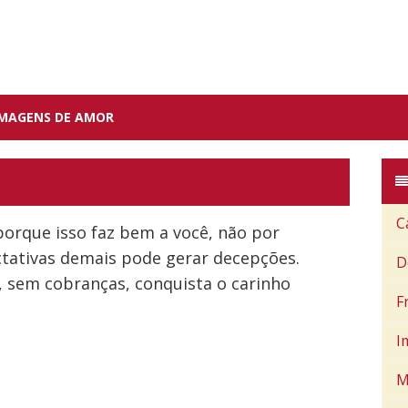
IMAGENS DE AMOR
C
porque isso faz bem a você, não por
ctativas demais pode gerar decepções.
D
sem cobranças, conquista o carinho
F
I
M