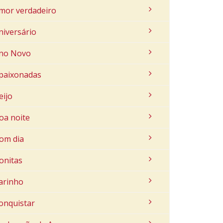
mor verdadeiro
niversário
no Novo
paixonadas
eijo
oa noite
om dia
onitas
arinho
onquistar