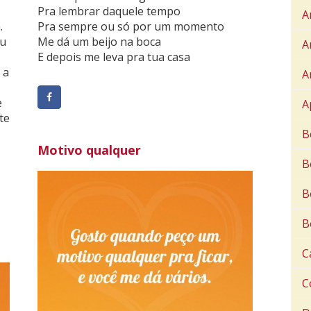
Pra lembrar daquele tempo
A
.
Pra sempre ou só por um momento
eu
Me dá um beijo na boca
A
E depois me leva pra tua casa
 a
A
e
A
te
B
Motivo qualquer
B
B
B
C
C