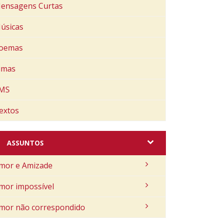
ensagens Curtas
úsicas
oemas
imas
MS
extos
ASSUNTOS
mor e Amizade
mor impossível
mor não correspondido