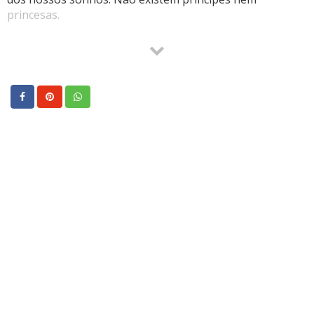
princesas.
Encare a outra pessoa de forma sincera e real, exaltando
suas qualidades, mas sabendo também de seus defeitos.
O amor só é lindo, quando encontramos alguém que nos
transforme no melhor que podemos ser.