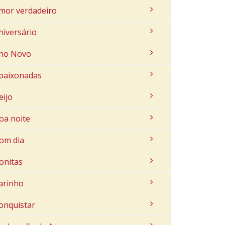
mor verdadeiro
niversário
no Novo
paixonadas
eijo
oa noite
om dia
onitas
arinho
onquistar