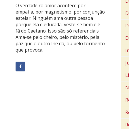
D
O verdadeiro amor acontece por
empatia, por magnetismo, por conjunção
D
estelar. Ninguém ama outra pessoa
porque ela é educada, veste-se bem e é
D
fã do Caetano. Isso são só referenciais.
Ama-se pelo cheiro, pelo mistério, pela
.
D
paz que o outro lhe dá, ou pelo tormento
que provoca.
I
J
L
N
R
R
R