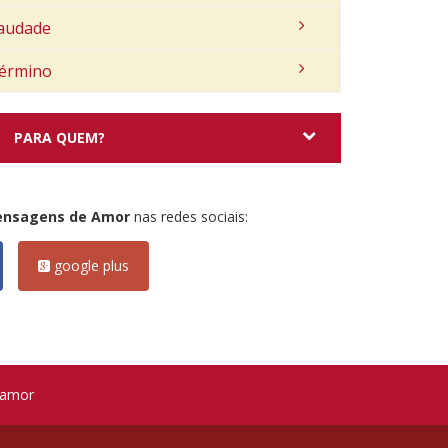
audade
érmino
PARA QUEM?
ensagens de Amor
nas redes sociais:
google plus
 amor