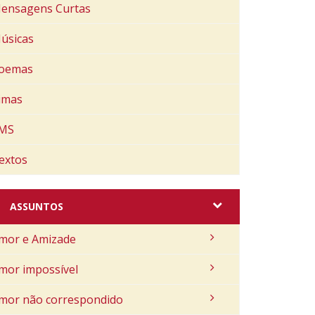
ensagens Curtas
úsicas
oemas
imas
MS
extos
ASSUNTOS
mor e Amizade
mor impossível
mor não correspondido