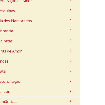
eclaração de Amor
esculpas
ia dos Namorados
istância
ndiretas
uras de Amor
indas
atal
econciliação
efletir
omânticas