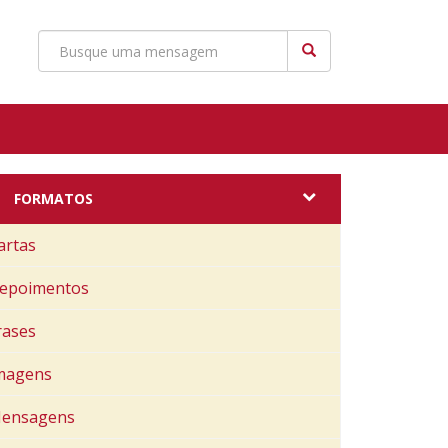
FORMATOS
artas
epoimentos
rases
magens
ensagens