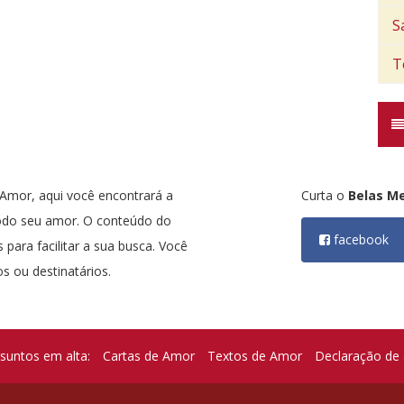
S
T
mor, aqui você encontrará a
Curta o
Belas M
odo seu amor. O conteúdo do
facebook
 para facilitar a sua busca. Você
s ou destinatários.
suntos em alta:
Cartas de Amor
Textos de Amor
Declaração de