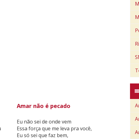
M
M
P
R
S
T
Amar não é pecado
A
A
Eu não sei de onde vem
u
Essa força que me leva pra você,
A
Eu só sei que faz bem,