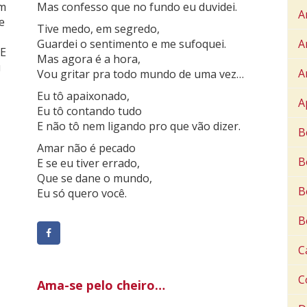
em
Mas confesso que no fundo eu duvidei.
A
e
Tive medo, em segredo,
Guardei o sentimento e me sufoquei.
A
 E
Mas agora é a hora,
u
A
Vou gritar pra todo mundo de uma vez…
Eu tô apaixonado,
A
Eu tô contando tudo
E não tô nem ligando pro que vão dizer.
B
Amar não é pecado
B
E se eu tiver errado,
Que se dane o mundo,
B
Eu só quero você.
B
C
C
Ama-se pelo cheiro…