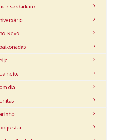
mor verdadeiro
niversário
no Novo
paixonadas
eijo
oa noite
om dia
onitas
arinho
onquistar