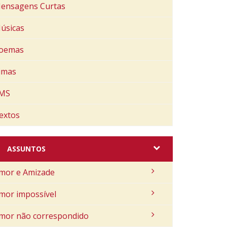
ensagens Curtas
úsicas
oemas
imas
MS
extos
ASSUNTOS
mor e Amizade
mor impossível
mor não correspondido