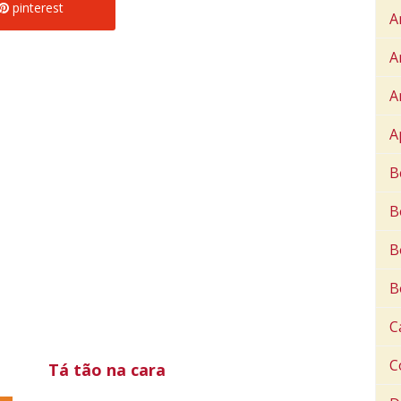
pinterest
A
A
A
A
B
B
B
B
C
C
Tá tão na cara