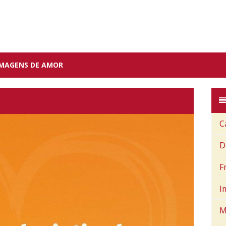
IMAGENS DE AMOR
C
D
F
I
M