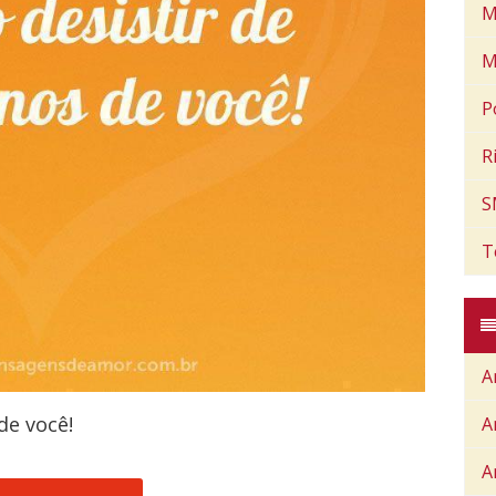
M
M
P
R
S
T
A
de você!
A
A