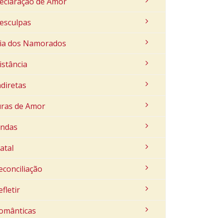
eclaração de Amor
esculpas
ia dos Namorados
istância
ndiretas
uras de Amor
indas
atal
econciliação
efletir
omânticas