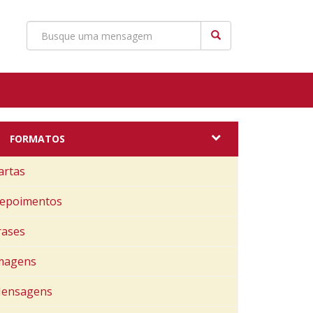
FORMATOS
artas
epoimentos
rases
magens
ensagens