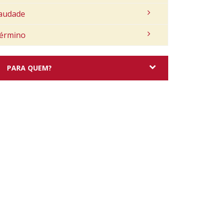
audade
érmino
PARA QUEM?