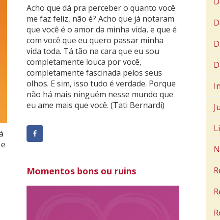
D
Acho que dá pra perceber o quanto você
me faz feliz, não é? Acho que já notaram
D
que você é o amor da minha vida, e que é
com você que eu quero passar minha
D
vida toda. Tá tão na cara que eu sou
completamente louca por você,
D
completamente fascinada pelos seus
olhos. E sim, isso tudo é verdade. Porque
I
não há mais ninguém nesse mundo que
eu ame mais que você. (Tati Bernardi)
J
L
á
 e
N
R
Momentos bons ou ruins
R
R