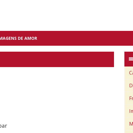
IMAGENS DE AMOR
C
D
F
I
M
bar