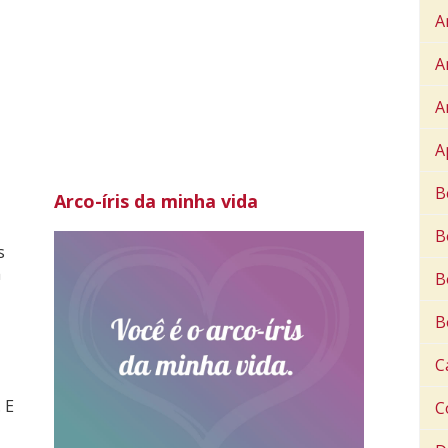
A
A
A
A
B
Arco-íris da minha vida
B
s
m
B
B
C
 E
C