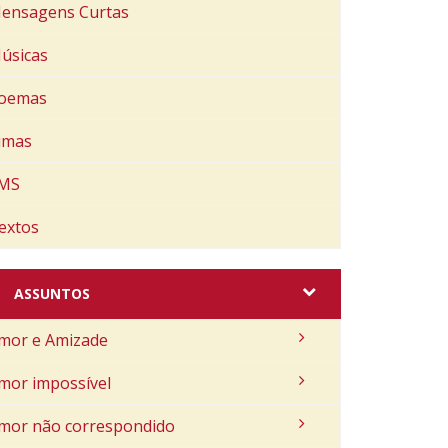
ensagens Curtas
úsicas
oemas
imas
MS
extos
ASSUNTOS
mor e Amizade
mor impossível
mor não correspondido