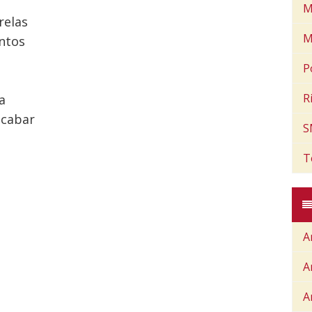
M
relas
M
ntos
P
R
a
acabar
S
T
A
A
A