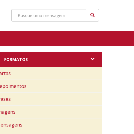
FORMATOS
artas
epoimentos
rases
magens
ensagens