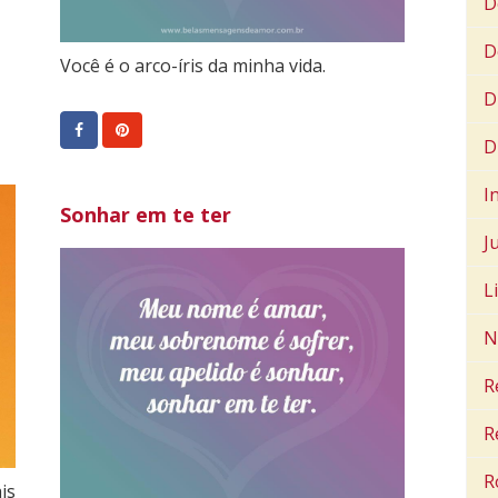
D
D
Você é o arco-íris da minha vida.
D
D
I
Sonhar em te ter
J
L
N
R
R
R
is