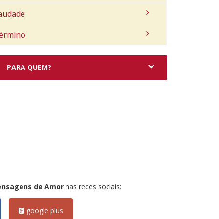
audade
érmino
PARA QUEM?
ensagens de Amor
nas redes sociais:
google plus