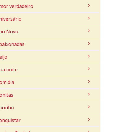
mor verdadeiro
niversário
no Novo
paixonadas
eijo
oa noite
om dia
onitas
arinho
onquistar