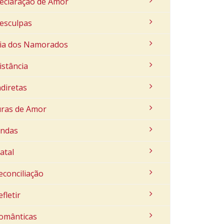
eclaração de Amor
esculpas
ia dos Namorados
istância
ndiretas
uras de Amor
indas
atal
econciliação
efletir
omânticas