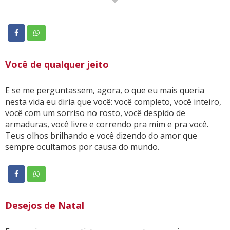
nunca deu certo no amor sendo feliz com alguém!
No momento em que você se der conta que está
conhecendo um amor determinado a querer te acolher,
simplesmente vá fundo. Do futuro, pouco se sabe, mas
do presente você pode dar o seu máximo pra viver ao
Você de qualquer jeito
lado de uma pessoa foda de boa, que um protege o
outro, que os dois se admiram, que ambos os tem como
grandes parceiros de vida!
E se me perguntassem, agora, o que eu mais queria
nesta vida eu diria que você: você completo, você inteiro,
(Geffo Pinheiro)
você com um sorriso no rosto, você despido de
armaduras, você livre e correndo pra mim e pra você.
Teus olhos brilhando e você dizendo do amor que
sempre ocultamos por causa do mundo.
Desejos de Natal