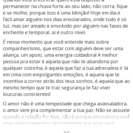
permanecer na chuva forte ao seu lado, não corra, fique
e se molhe, porque isso é uma bênção! Hoje em dia é
fácil amar alguém nos dias ensolarados, onde tudo é só
luz, mas ser amado e envolvido por alguém nas fases de
enchente e temporal, aí é outro nível.
É nesse momento que você entende mais sobre
companheirismo, que estar com alguém deve ser uma
aliança, um apoio, uma energia cuidadora! A melhor
pessoa pra estar é aquela que não te abandona por
qualquer coisinha, é aquela que faz a tua adrenalina ir lá
em cima com empolgantes emoções, é aquela que te
incentiva a correr atrás dos teus sonhos, é aquela que ao
mesmo tempo que te traz segurança te faz viver
loucuras conscientes!
O amor não é uma tempestade que chega avassaladora,
o amor vem pra complementar a tua paz. Não se assuste
quando a relação for leve, não é porque em outrora você
teve relacionamentos desgastantes que esse será
também. É maravilhoso ver uma pessoa que quase