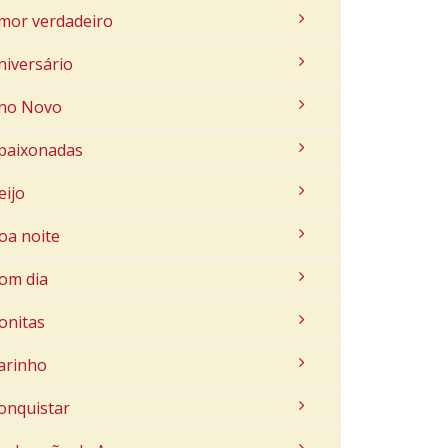
mor verdadeiro
niversário
no Novo
paixonadas
eijo
oa noite
om dia
onitas
arinho
onquistar