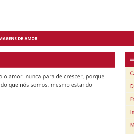
IMAGENS DE AMOR
C
o o amor, nunca para de crescer, porque
 do que nós somos, mesmo estando
D
F
I
M