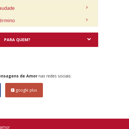
audade
érmino
PARA QUEM?
ensagens de Amor
nas redes sociais:
google plus
 amor