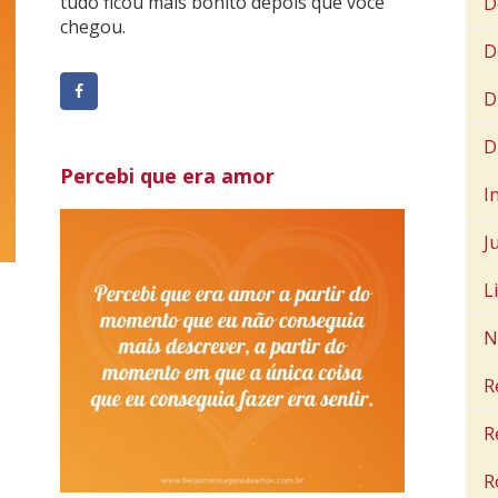
tudo ficou mais bonito depois que você
D
chegou.
D
D
D
Percebi que era amor
I
J
L
N
R
R
R