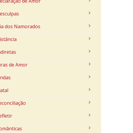
eclaração de Amor
esculpas
ia dos Namorados
istância
ndiretas
uras de Amor
indas
atal
econciliação
efletir
omânticas