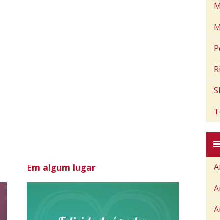
M
M
P
R
S
T
Em algum lugar
A
A
A