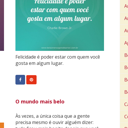
A
A
A
A
B
Felicidade é poder estar com quem você
gosta em algum lugar.
B
B
B
O mundo mais belo
C
Às vezes, a única coisa que a gente
C
precisa mesmo é ouvir alguém dizer: