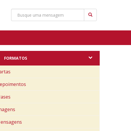
FORMATOS
artas
epoimentos
rases
magens
ensagens