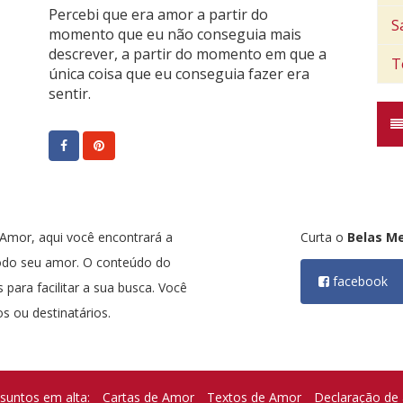
Percebi que era amor a partir do
S
momento que eu não conseguia mais
descrever, a partir do momento em que a
T
única coisa que eu conseguia fazer era
sentir.
mor, aqui você encontrará a
Curta o
Belas M
odo seu amor. O conteúdo do
facebook
 para facilitar a sua busca. Você
s ou destinatários.
suntos em alta:
Cartas de Amor
Textos de Amor
Declaração de