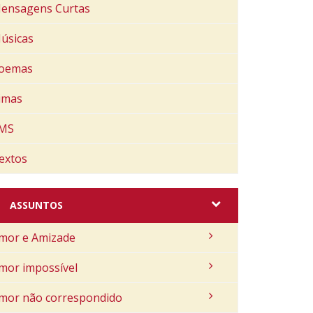
ensagens Curtas
úsicas
oemas
imas
MS
extos
ASSUNTOS
mor e Amizade
mor impossível
mor não correspondido