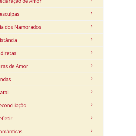
eclaração de Amor
esculpas
ia dos Namorados
istância
ndiretas
uras de Amor
indas
atal
econciliação
efletir
omânticas