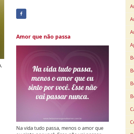
A
A
A
Amor que não passa
A
B
,
B
B
B
C
C
Na vida tudo passa, menos o amor que