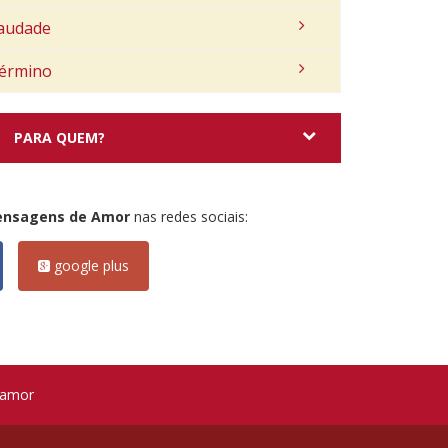
audade
érmino
PARA QUEM?
ensagens de Amor
nas redes sociais:
google plus
 amor