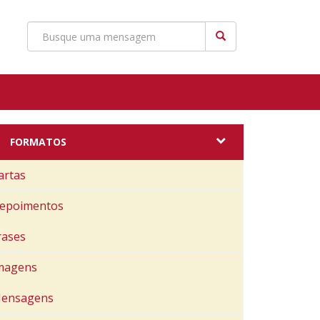
FORMATOS
artas
epoimentos
rases
magens
ensagens