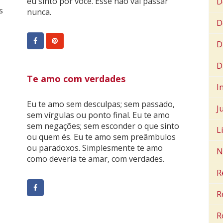
eu sinto por você. Esse não vai passar
D
s
nunca.
D
D
D
Te amo com verdades
I
Eu te amo sem desculpas; sem passado,
J
sem vírgulas ou ponto final. Eu te amo
sem negações; sem esconder o que sinto
L
ou quem és. Eu te amo sem preâmbulos
ou paradoxos. Simplesmente te amo
N
como deveria te amar, com verdades.
R
R
R