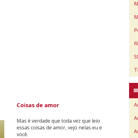
M
M
P
R
S
T
Coisas de amor
A
A
Mas é verdade que toda vez que leio
essas coisas de amor, vejo nelas eu e
A
você.