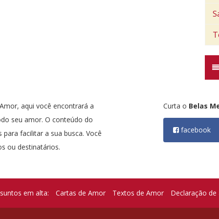
S
T
mor, aqui você encontrará a
Curta o
Belas M
odo seu amor. O conteúdo do
facebook
 para facilitar a sua busca. Você
s ou destinatários.
suntos em alta:
Cartas de Amor
Textos de Amor
Declaração de