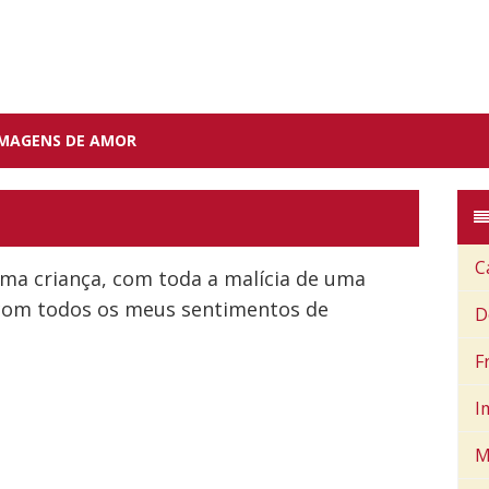
IMAGENS DE AMOR
C
ma criança, com toda a malícia de uma
 com todos os meus sentimentos de
D
F
I
M