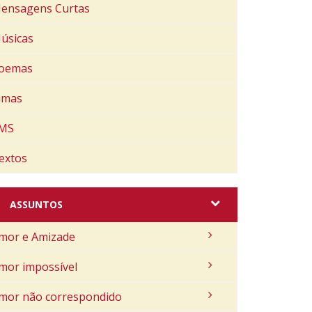
ensagens Curtas
úsicas
oemas
imas
MS
extos
ASSUNTOS
mor e Amizade
mor impossível
mor não correspondido