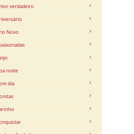
mor verdadeiro
niversário
no Novo
paixonadas
eijo
oa noite
om dia
onitas
arinho
onquistar