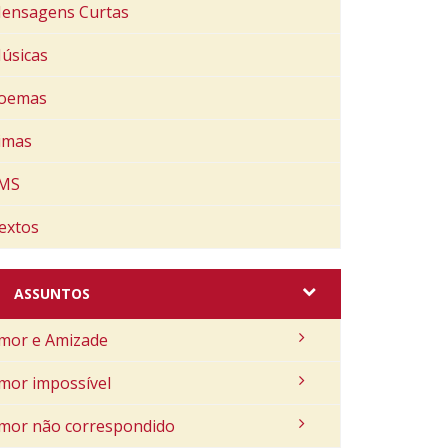
ensagens Curtas
úsicas
oemas
imas
MS
extos
ASSUNTOS
mor e Amizade
mor impossível
mor não correspondido