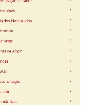
eclaração de Amor
esculpas
ia dos Namorados
istância
ndiretas
uras de Amor
indas
atal
econciliação
efletir
omânticas