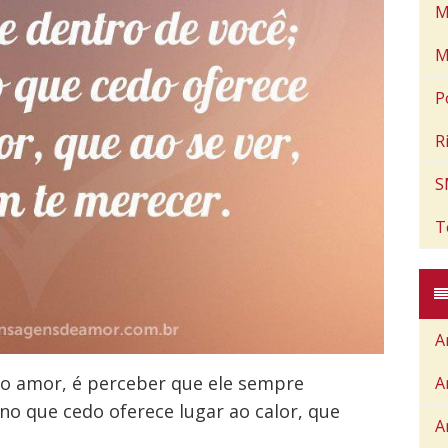
M
M
P
R
S
T
A
o amor, é perceber que ele sempre
A
no que cedo oferece lugar ao calor, que
A