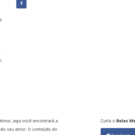
e
a
,
mor, aqui você encontrará a
Curta o
Belas M
odo seu amor. O conteúdo do