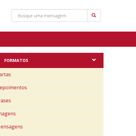
FORMATOS
artas
epoimentos
rases
magens
ensagens