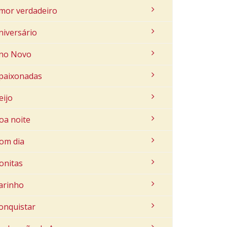
mor verdadeiro
niversário
no Novo
paixonadas
eijo
oa noite
om dia
onitas
arinho
onquistar