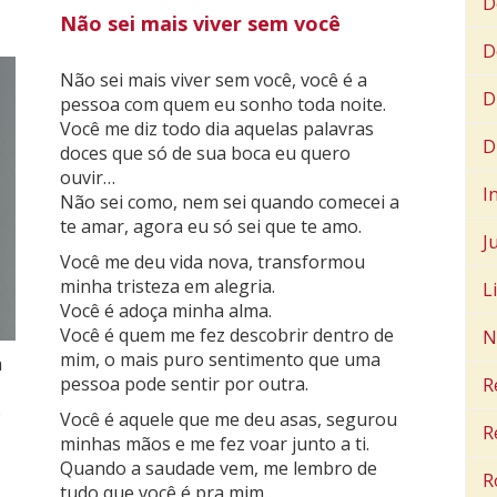
D
Não sei mais viver sem você
D
Não sei mais viver sem você, você é a
D
pessoa com quem eu sonho toda noite.
Você me diz todo dia aquelas palavras
D
doces que só de sua boca eu quero
ouvir…
I
Não sei como, nem sei quando comecei a
te amar, agora eu só sei que te amo.
J
Você me deu vida nova, transformou
minha tristeza em alegria.
L
Você é adoça minha alma.
Você é quem me fez descobrir dentro de
N
mim, o mais puro sentimento que uma
a
pessoa pode sentir por outra.
R
o
Você é aquele que me deu asas, segurou
R
minhas mãos e me fez voar junto a ti.
Quando a saudade vem, me lembro de
R
tudo que você é pra mim.