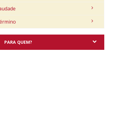
audade
érmino
PARA QUEM?