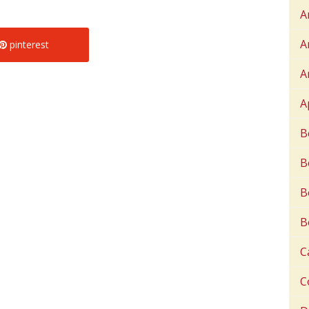
A
A
pinterest
A
A
B
B
B
B
C
C