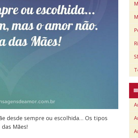
M
M
P
R
S
T
A
ãe desde sempre ou escolhida… Os tipos
A
 das Mães!
A