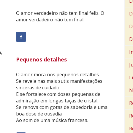
D
O amor verdadeiro não tem final feliz. O
D
amor verdadeiro não tem final.
D
D
I
,
Pequenos detalhes
J
O amor mora nos pequenos detalhes
L
Se revela nas mais sutis manifestações
sinceras de cuidado…
N
E se fortalece com doses pequenas de
admiração em longas taças de cristal.
R
Se renova com gotas de sabedoria e uma
boa dose de ousadia
R
Ao som de uma música francesa.
R