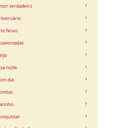
mor verdadeiro
niversário
no Novo
paixonadas
eijo
oa noite
om dia
onitas
arinho
onquistar