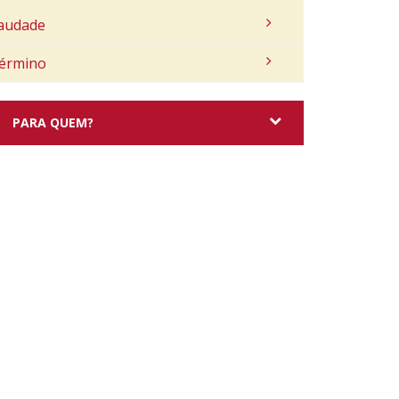
audade
érmino
PARA QUEM?