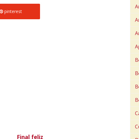
A
pinterest
A
A
A
B
B
B
B
C
C
Final feliz