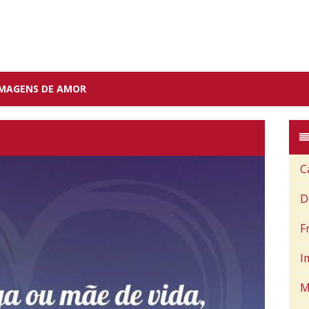
IMAGENS DE AMOR
C
D
F
I
M