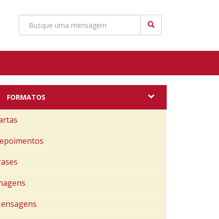
FORMATOS
artas
epoimentos
rases
magens
ensagens