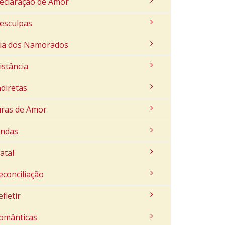
eclaração de Amor
esculpas
ia dos Namorados
istância
ndiretas
uras de Amor
indas
atal
econciliação
efletir
omânticas