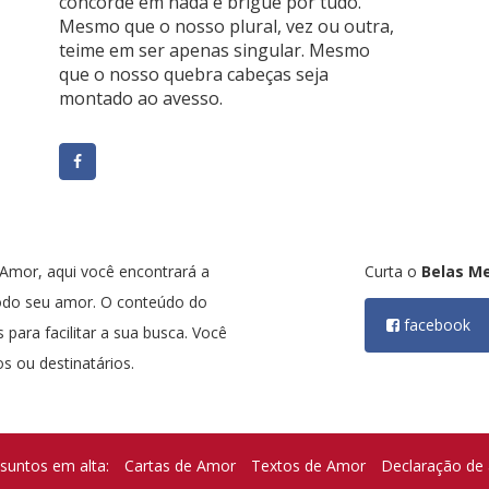
concorde em nada e brigue por tudo.
Mesmo que o nosso plural, vez ou outra,
teime em ser apenas singular. Mesmo
que o nosso quebra cabeças seja
montado ao avesso.
mor, aqui você encontrará a
Curta o
Belas M
odo seu amor. O conteúdo do
facebook
 para facilitar a sua busca. Você
s ou destinatários.
suntos em alta:
Cartas de Amor
Textos de Amor
Declaração de