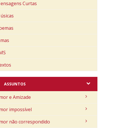
ensagens Curtas
úsicas
oemas
imas
MS
extos
ASSUNTOS
mor e Amizade
mor impossível
mor não correspondido