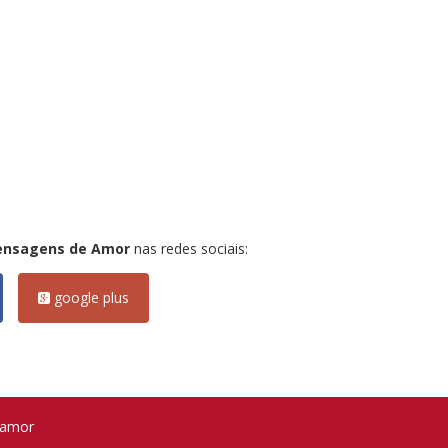
ensagens de Amor
nas redes sociais:
google plus
 amor