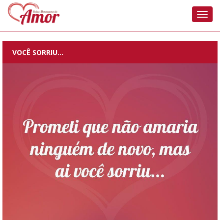
Nave
VOCÊ SORRIU…