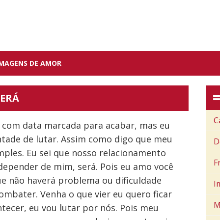
IMAGENS DE AMOR
SERÁ
C
e com data marcada para acabar, mas eu
vontade de lutar. Assim como digo que meu
D
mples. Eu sei que nosso relacionamento
F
depender de mim, será. Pois eu amo você
ue não haverá problema ou dificuldade
I
ombater. Venha o que vier eu quero ficar
M
ntecer, eu vou lutar por nós. Pois meu