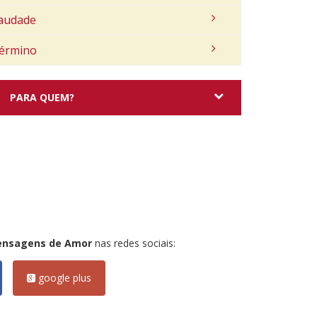
audade
érmino
PARA QUEM?
ensagens de Amor
nas redes sociais:
google plus