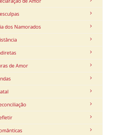
eclaração de Amor
esculpas
ia dos Namorados
istância
ndiretas
uras de Amor
indas
atal
econciliação
efletir
omânticas