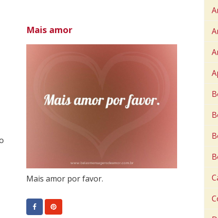
A
Mais amor
A
A
A
B
B
B
ro
B
C
Mais amor por favor.
C