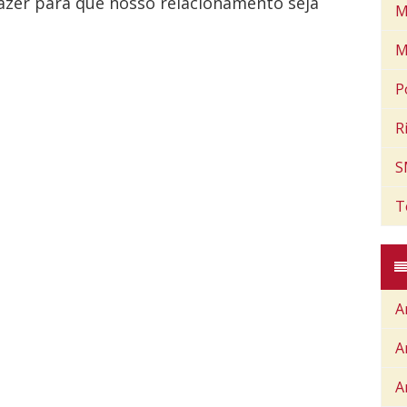
fazer para que nosso relacionamento seja
M
M
P
R
S
T
A
A
A