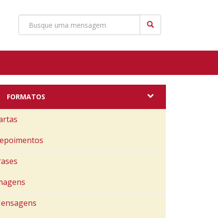
FORMATOS
artas
epoimentos
rases
magens
ensagens