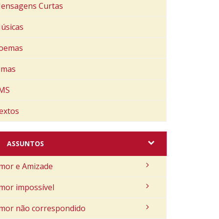
ensagens Curtas
úsicas
oemas
imas
MS
extos
ASSUNTOS
mor e Amizade
mor impossível
mor não correspondido