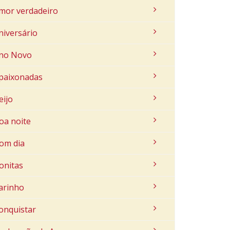
mor verdadeiro
niversário
no Novo
paixonadas
eijo
oa noite
om dia
onitas
arinho
onquistar