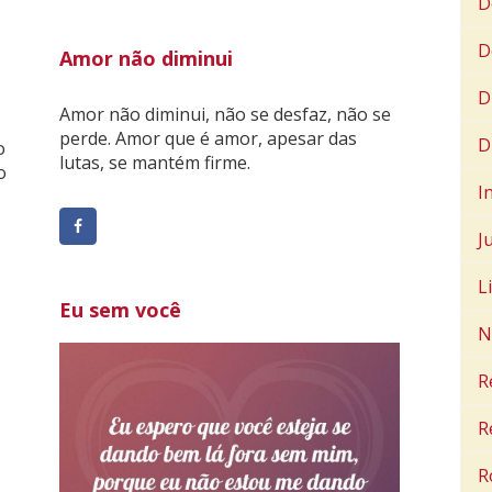
D
D
Amor não diminui
D
Amor não diminui, não se desfaz, não se
perde. Amor que é amor, apesar das
D
o
lutas, se mantém firme.
o
I
J
L
Eu sem você
N
R
R
R