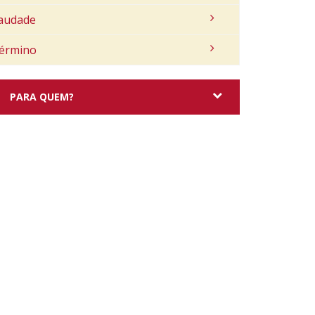
audade
érmino
PARA QUEM?