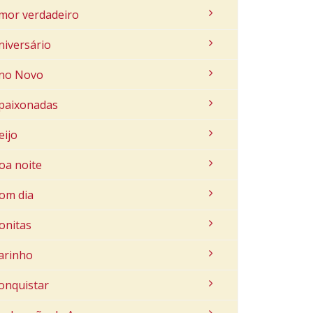
mor verdadeiro
niversário
no Novo
paixonadas
eijo
oa noite
om dia
onitas
arinho
onquistar