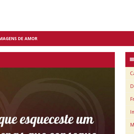
IMAGENS DE AMOR
C
D
F
I
M