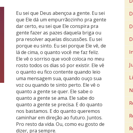
D
Eu sei que Deus abençoa a gente. Eu sei
D
que Ele dá um empurrãozinho pra gente
dar certo, eu sei que Ele conspira pra
D
gente fazer as pazes daquela briga ou
D
pra resolver aquelas discussões. Eu sei
porque eu sinto. Eu sei porque Ele vê, de
I
lá de cima, o quanto você me faz feliz.
Ele vê o sorriso que você coloca no meu
J
rosto todos os dias só por existir. Ele vê
o quanto eu fico contente quando leio
L
uma mensagem sua, quando ouço sua
voz ou quando te sinto perto. Ele vê o
N
quanto a gente se quer. Ele sabe o
quanto a gente se ama. Ele sabe do
R
quanto a gente se precisa. E do quanto
nos bastamos. E do quanto queremos
R
caminhar em direção ao futuro. Juntos.
Pro resto da vida. Ou, como eu gosto de
R
dizer, pra sempre.