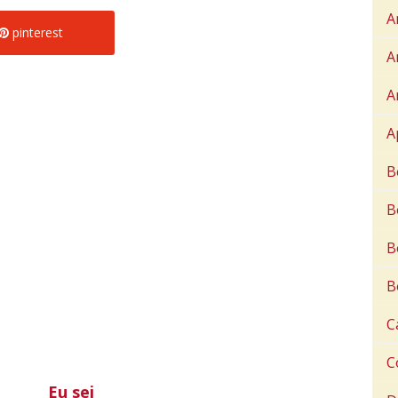
A
pinterest
A
A
A
B
B
B
B
C
C
Eu sei