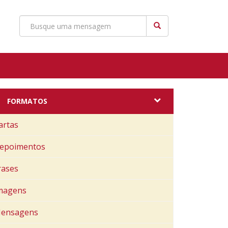
FORMATOS
artas
epoimentos
rases
magens
ensagens