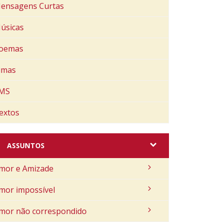
ensagens Curtas
úsicas
oemas
imas
MS
extos
ASSUNTOS
mor e Amizade
mor impossível
mor não correspondido