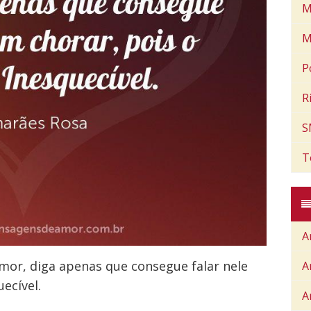
M
M
P
R
S
T
A
or, diga apenas que consegue falar nele
A
ecível.
A