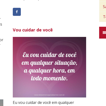
S
o
T
r
es
Vou cuidar de você
or
r
Eu vou cuidar de você em qualquer