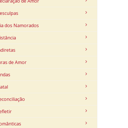
eclaração de Amor
esculpas
ia dos Namorados
istância
ndiretas
uras de Amor
indas
atal
econciliação
efletir
omânticas