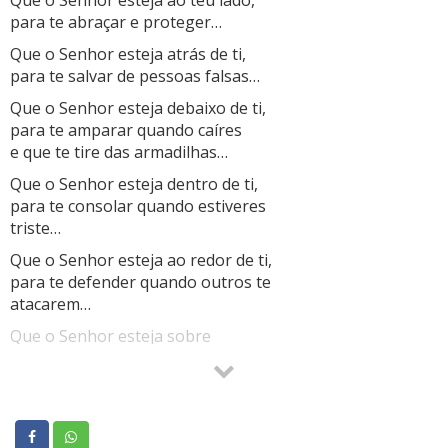
para te abraçar e proteger…
Que o Senhor esteja atrás de ti,
para te salvar de pessoas falsas…
Que o Senhor esteja debaixo de ti,
para te amparar quando caíres
e que te tire das armadilhas…
Que o Senhor esteja dentro de ti,
para te consolar quando estiveres
triste…
Que o Senhor esteja ao redor de ti,
para te defender quando outros te
atacarem…
Que o Senhor esteja sobre
ti abençoando-te sempre…
Que seus caminhos permaneçam sempre
iluminados, para que você possa
continuar a iluminar também