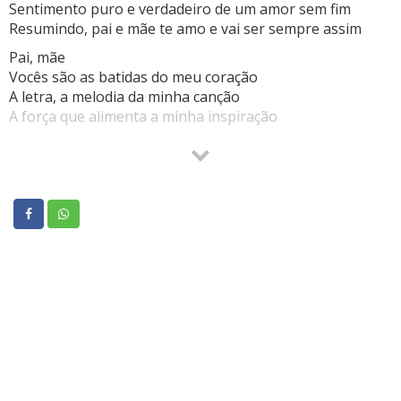
Sentimento puro e verdadeiro de um amor sem fim
Resumindo, pai e mãe te amo e vai ser sempre assim
Pai, mãe
Vocês são as batidas do meu coração
A letra, a melodia da minha canção
A força que alimenta a minha inspiração
Pai, mãe
Com vocês eu já sorri e chorei de emoção
Aprendi que é perdoando que se tem perdão
Por amor é que eu faço essa declaração