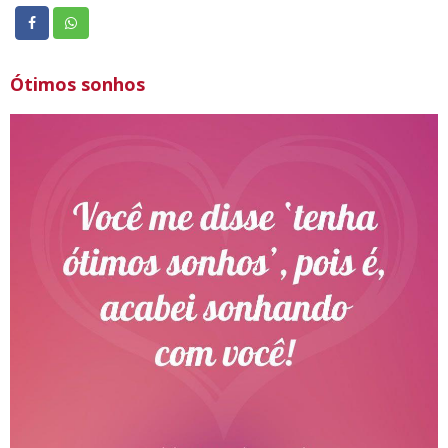
De mim, que desde o 1º momento que falaste
Comigo senti-me feliz como poucas vezes me tivera
sentido
Ótimos sonhos
Posso até virar o mundo de patas para o ar
Mas se não te encontrar de nada terá valor tal procura
Que por mais que eu tente nunca chego em teu coração
Que guarda aquilo que mais procuro
O teu amor!